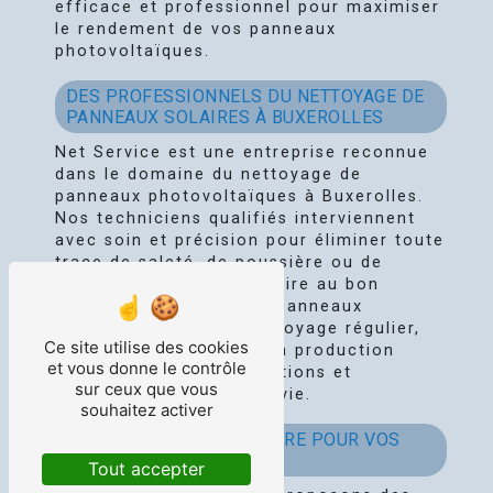
efficace et professionnel pour maximiser
le rendement de vos panneaux
photovoltaïques.
DES PROFESSIONNELS DU NETTOYAGE DE
PANNEAUX SOLAIRES À BUXEROLLES
Net Service est une entreprise reconnue
dans le domaine du nettoyage de
panneaux photovoltaïques à Buxerolles.
Nos techniciens qualifiés interviennent
avec soin et précision pour éliminer toute
trace de saleté, de poussière ou de
résidus qui pourraient nuire au bon
fonctionnement de vos panneaux
solaires. Grâce à un nettoyage régulier,
Ce site utilise des cookies
vous pouvez améliorer la production
et vous donne le contrôle
d'énergie de vos installations et
sur ceux que vous
prolonger leur durée de vie.
souhaitez activer
UN ENTRETIEN SUR MESURE POUR VOS
PANNEAUX SOLAIRES
Tout accepter