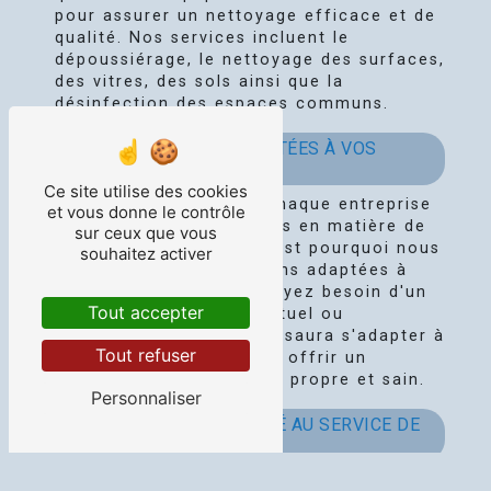
pour assurer un nettoyage efficace et de
qualité. Nos services incluent le
dépoussiérage, le nettoyage des surfaces,
des vitres, des sols ainsi que la
désinfection des espaces communs.
DES PRESTATIONS ADAPTÉES À VOS
BESOINS
Ce site utilise des cookies
Nous comprenons que chaque entreprise
et vous donne le contrôle
a des besoins spécifiques en matière de
sur ceux que vous
nettoyage de bureau. C'est pourquoi nous
souhaitez activer
proposons des prestations adaptées à
vos attentes. Que vous ayez besoin d'un
Tout accepter
nettoyage régulier, ponctuel ou
spécifique, notre équipe saura s'adapter à
Tout refuser
vos exigences pour vous offrir un
environnement de travail propre et sain.
Personnaliser
ENGAGEMENT ET QUALITÉ AU SERVICE DE
NOS CLIENTS
Chez Net Service, nous mettons un point