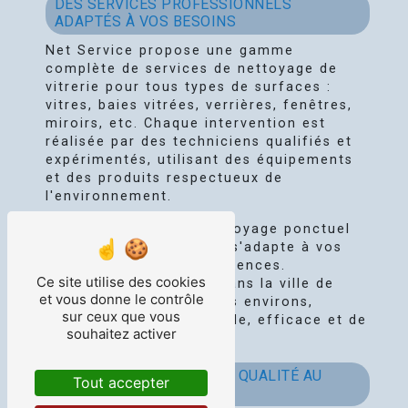
DES SERVICES PROFESSIONNELS
ADAPTÉS À VOS BESOINS
Net Service propose une gamme
complète de services de nettoyage de
vitrerie pour tous types de surfaces :
vitres, baies vitrées, verrières, fenêtres,
miroirs, etc. Chaque intervention est
réalisée par des techniciens qualifiés et
expérimentés, utilisant des équipements
et des produits respectueux de
l'environnement.
Que ce soit pour un nettoyage ponctuel
ou régulier, Net Service s'adapte à vos
contraintes et à vos exigences.
Ce site utilise des cookies
L'entreprise intervient dans la ville de
et vous donne le contrôle
Fontaine-le-Comte et ses environs,
sur ceux que vous
assurant un service rapide, efficace et de
souhaitez activer
qualité.
LA TRANSPARENCE ET LA QUALITÉ AU
Tout accepter
CŒUR DE NOS VALEURS