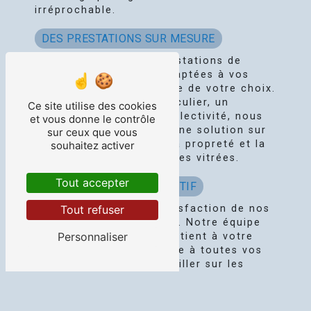
irréprochable.
DES PRESTATIONS SUR MESURE
Nous proposons des prestations de
nettoyage de vitrerie adaptées à vos
besoins et à la fréquence de votre choix.
Que vous soyez un particulier, un
Ce site utilise des cookies
professionnel ou une collectivité, nous
et vous donne le contrôle
saurons vous proposer une solution sur
sur ceux que vous
mesure pour maintenir la propreté et la
souhaitez activer
luminosité de vos surfaces vitrées.
Tout accepter
UN SERVICE CLIENT RÉACTIF
Tout refuser
Chez Net Service, la satisfaction de nos
clients est notre priorité. Notre équipe
Personnaliser
est à votre écoute et se tient à votre
disposition pour répondre à toutes vos
demandes et vous conseiller sur les
meilleures solutions de nettoyage de
vitrerie à Châtellerault. Nous veillons à
instaurer une relation de confiance et de