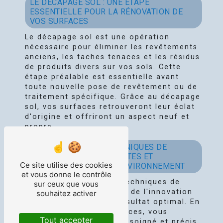
LE DÉCAPAGE SOL : UNE ÉTAPE
ESSENTIELLE POUR LA RÉNOVATION DE
VOS SURFACES
Le décapage sol est une opération
nécessaire pour éliminer les revêtements
anciens, les taches tenaces et les résidus
de produits divers sur vos sols. Cette
étape préalable est essentielle avant
toute nouvelle pose de revêtement ou de
traitement spécifique. Grâce au décapage
sol, vos surfaces retrouveront leur éclat
d'origine et offriront un aspect neuf et
propre.
NET SERVICE : DES TECHNIQUES DE
DÉCAPAGE SOL INNOVANTES ET
Ce site utilise des cookies
RESPECTUEUSES DE L'ENVIRONNEMENT
et vous donne le contrôle
Net Service utilise des techniques de
sur ceux que vous
décapage sol à la pointe de l'innovation
souhaitez activer
pour vous garantir un résultat optimal. En
faisant appel à nos services, vous
Tout accepter
bénéficierez d'un travail soigné et précis,