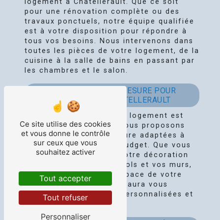
logement à Châtellerault. Que ce soit
pour une rénovation complète ou des
travaux ponctuels, notre équipe qualifiée
est à votre disposition pour répondre à
tous vos besoins. Nous intervenons dans
toutes les pièces de votre logement, de la
cuisine à la salle de bains en passant par
les chambres et le salon.
DES PRESTATIONS SUR MESURE POUR
VOTRE LOGEMENT À CHÂTELLERAULT
Nous savons que chaque logement est
Ce site utilise des cookies
unique, c'est pourquoi nous proposons
et vous donne le contrôle
des prestations sur mesure adaptées à
sur ceux que vous
vos besoins et à votre budget. Que vous
souhaitez activer
souhaitiez moderniser votre décoration
intérieure, rénover vos sols et vos murs,
ou encore optimiser l'espace de votre
Tout accepter
logement, notre équipe saura vous
apporter des solutions personnalisées et
Tout refuser
efficaces.
Personnaliser