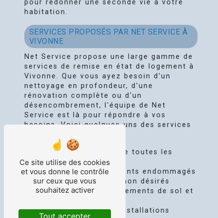
pour redonner une seconde vie à votre
habitation.
SERVICES PROPOSÉS PAR NET SERVICE À
VIVONNE
Net Service propose une large gamme de
services de remise en état de logement à
Vivonne. Que vous ayez besoin d'un
nettoyage en profondeur, d'une
rénovation complète ou d'un
désencombrement, l'équipe de Net
Service est là pour répondre à vos
besoins. Voici quelques-uns des services
proposés :
Nettoyage complet de toutes les
Ce site utilise des cookies
pièces de la maison
et vous donne le contrôle
Réparation des éléments endommagés
sur ceux que vous
Débarras des objets non désirés
souhaitez activer
Rénovation des revêtements de sol et
des murs
Remise en état des installations
Tout accepter