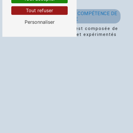
sanitaires
Tout refuser
PROFESSIONNALISME ET COMPÉTENCE DE
L'ÉQUIPE DE NET SERVICE
Personnaliser
L'équipe de Net Service est composée de
professionnels qualifiés et expérimentés
dans le domaine de la remise en état de
logement. Leur expertise leur permet
d'intervenir efficacement et rapidement,
tout en garantissant un travail de qualité.
Grâce à un matériel de pointe et des
techniques innovantes, Net Service
assure des résultats à la hauteur de vos
attentes.
UNE INTERVENTION RAPIDE À VIVONNE ET
SES ENVIRONS
Implantée à Vivonne, l'entreprise Net
Service est en mesure d'intervenir
rapidement dans toute la ville et ses
environs. Que vous soyez un particulier