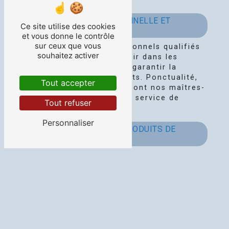
UNE ÉQUIPE PROFESSIONNELLE ET
Ce site utilise des cookies
DISPONIBLE
et vous donne le contrôle
sur ceux que vous
Notre équipe de professionnels qualifiés
souhaitez activer
est formée pour intervenir dans les
meilleures conditions et garantir la
satisfaction de nos clients. Ponctualité,
Tout accepter
efficacité et discrétion sont nos maîtres-
mots pour vous offrir un service de
Tout refuser
qualité irréprochable.
Personnaliser
DES ÉQUIPEMENTS ET PRODUITS DE
QUALITÉ
Pour assurer un nettoyage optimal, nous
utilisons des équipements et des produits
de qualité respectueux de
l'environnement. Notre démarche
responsable s'inscrit dans une volonté de
préserver votre santé et l'environnement
tout en assurant un nettoyage efficace et
durable.