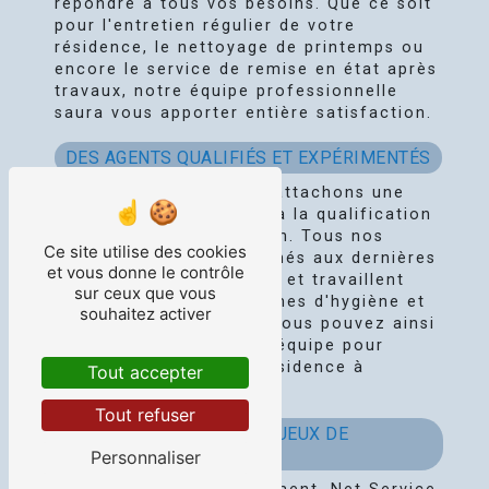
répondre à tous vos besoins. Que ce soit
pour l'entretien régulier de votre
résidence, le nettoyage de printemps ou
encore le service de remise en état après
travaux, notre équipe professionnelle
saura vous apporter entière satisfaction.
DES AGENTS QUALIFIÉS ET EXPÉRIMENTÉS
Chez Net Service, nous attachons une
importance particulière à la qualification
de nos agents d'entretien. Tous nos
Ce site utilise des cookies
collaborateurs sont formés aux dernières
et vous donne le contrôle
techniques de nettoyage et travaillent
sur ceux que vous
dans le respect des normes d'hygiène et
souhaitez activer
de sécurité en vigueur. Vous pouvez ainsi
faire confiance à notre équipe pour
prendre soin de votre résidence à
Tout accepter
Châtellerault.
Tout refuser
DES PRODUITS RESPECTUEUX DE
L'ENVIRONNEMENT
Personnaliser